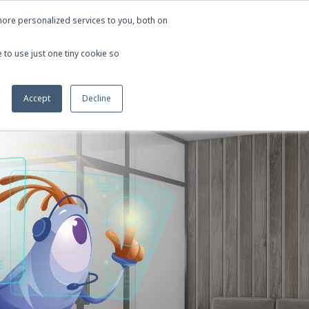
ore personalized services to you, both on
 vinkit
Ota yhteyttä
In English
 to use just one tiny cookie so
Accept
Decline