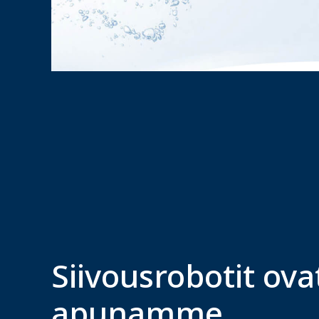
Siivousrobotit ova
apunamme