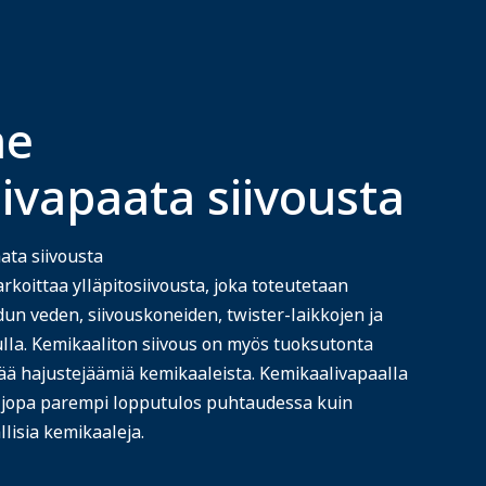
me
ivapaata siivousta
ta siivousta
rkoittaa ylläpitosiivousta, joka toteutetaan
un veden, siivouskoneiden, twister-laikkojen ja
lla. Kemikaaliton siivous on myös tuoksutonta
i jää hajustejäämiä kemikaaleista. Kemikaalivapaalla
n jopa parempi lopputulos puhtaudessa kuin
lisia kemikaaleja.