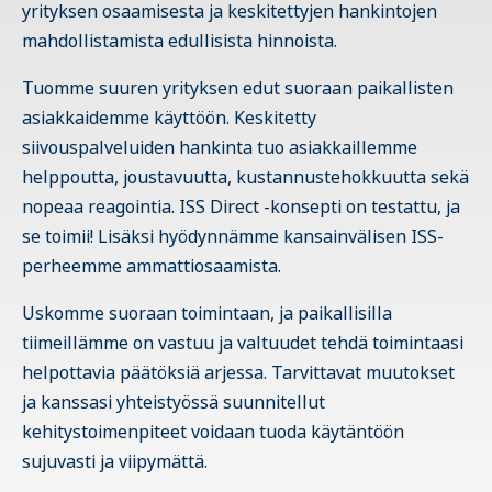
yrityksen osaamisesta ja keskitettyjen hankintojen
mahdollistamista edullisista hinnoista.
Tuomme suuren yrityksen edut suoraan paikallisten
asiakkaidemme käyttöön. Keskitetty
siivouspalveluiden hankinta tuo asiakkaillemme
helppoutta, joustavuutta, kustannustehokkuutta sekä
nopeaa reagointia. ISS Direct -konsepti on testattu, ja
se toimii! Lisäksi hyödynnämme kansainvälisen ISS-
perheemme ammattiosaamista.
Uskomme suoraan toimintaan, ja paikallisilla
tiimeillämme on vastuu ja valtuudet tehdä toimintaasi
helpottavia päätöksiä arjessa. Tarvittavat muutokset
ja kanssasi yhteistyössä suunnitellut
kehitystoimenpiteet voidaan tuoda käytäntöön
sujuvasti ja viipymättä.