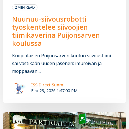
2 MIN READ
Nuunuu-siivousrobotti
työskentelee siivoojien
tiimikaverina Puijonsarven
koulussa
Kuopiolaisen Puijonsarven koulun siivoustiimi
sai vastikään uuden jäsenen: imuroivan ja
moppaavan ...
ISS Direct Suomi
Feb 23, 2026 1:47:00 PM