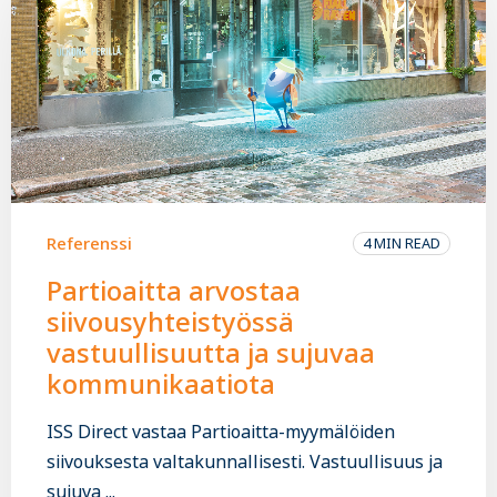
Referenssi
4 MIN READ
Partioaitta arvostaa
siivousyhteistyössä
vastuullisuutta ja sujuvaa
kommunikaatiota
ISS Direct vastaa Partioaitta-myymälöiden
siivouksesta valtakunnallisesti. Vastuullisuus ja
sujuva ...