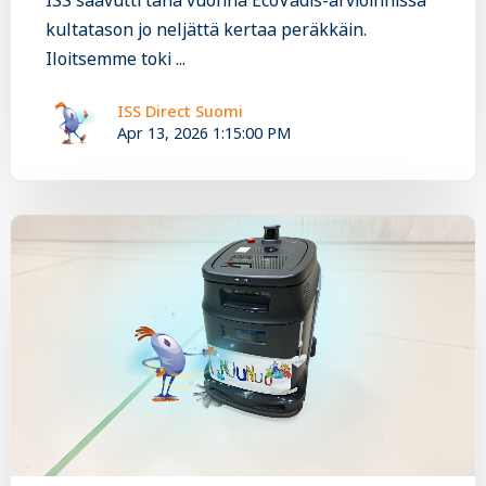
ISS saavutti tänä vuonna EcoVadis-arvioinnissa
kultatason jo neljättä kertaa peräkkäin.
Iloitsemme toki ...
ISS Direct Suomi
Apr 13, 2026 1:15:00 PM