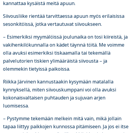
kannattaa kysäistä meitä apuun.
Siivousliike rientää tarvittaessa apuun myös erilaisissa
sesonkitöissä, jotka vertautuvat siivoukseen.
– Esimerkiksi myymälöissä joulunaika on tosi kiireistä, ja
vakihenkilökunnalla on kädet täynnä töitä. Me voimme
olla avuksi esimerkiksi tiskaamalla tai tekemällä
palvelutorien tiskien ylimääräistä siivousta – ja
olemmekin tietyissä paikoissa.
Riikka Järvinen kannustaakin kysymään matalalla
kynnyksellä, miten siivouskumppani voi olla avuksi
kokonaisvaltaisen puhtauden ja sujuvan arjen
luomisessa.
– Pystymme tekemään melkein mitä vain, mikä jollain
tapaa liittyy paikkojen kunnossa pitämiseen. Ja jos ei itse