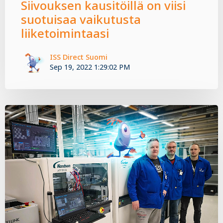
Siivouksen kausitöillä on viisi
suotuisaa vaikutusta
liiketoimintaasi
ISS Direct Suomi
Sep 19, 2022 1:29:02 PM