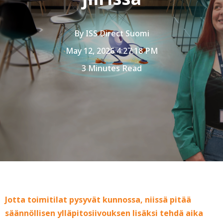
By
ISS Direct Suomi
May 12, 2026 4:27:18 PM
3 Minutes Read
Jotta toimitilat pysyvät kunnossa, niissä pitää
säännöllisen ylläpitosiivouksen lisäksi tehdä aika