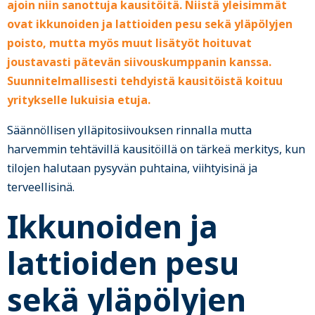
ajoin niin sanottuja kausitöitä. Niistä yleisimmät
ovat ikkunoiden ja lattioiden pesu sekä yläpölyjen
poisto, mutta myös muut lisätyöt hoituvat
joustavasti pätevän siivouskumppanin kanssa.
Suunnitelmallisesti tehdyistä kausitöistä koituu
yritykselle lukuisia etuja.
Säännöllisen ylläpitosiivouksen rinnalla mutta
harvemmin tehtävillä kausitöillä on tärkeä merkitys, kun
tilojen halutaan pysyvän puhtaina, viihtyisinä ja
terveellisinä.
Ikkunoiden ja
lattioiden pesu
sekä yläpölyjen