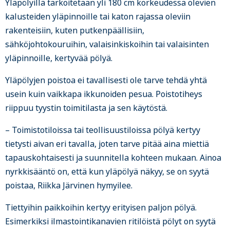
Yläpölyillä tarkoitetaan yli 180 cm korkeudessa olevien
kalusteiden yläpinnoille tai katon rajassa oleviin
rakenteisiin, kuten putkenpäällisiin,
sähköjohtokouruihin, valaisinkiskoihin tai valaisinten
yläpinnoille, kertyvää pölyä.
Yläpölyjen poistoa ei tavallisesti ole tarve tehdä yhtä
usein kuin vaikkapa ikkunoiden pesua. Poistotiheys
riippuu tyystin toimitilasta ja sen käytöstä.
– Toimistotiloissa tai teollisuustiloissa pölyä kertyy
tietysti aivan eri tavalla, joten tarve pitää aina miettiä
tapauskohtaisesti ja suunnitella kohteen mukaan. Ainoa
nyrkkisääntö on, että kun yläpölyä näkyy, se on syytä
poistaa, Riikka Järvinen hymyilee.
Tiettyihin paikkoihin kertyy erityisen paljon pölyä.
Esimerkiksi ilmastointikanavien ritilöistä pölyt on syytä