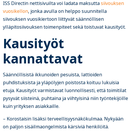
ISS Directin nettisivuilta voi ladata maksutta
siivouksen
vuosikellon
, jonka avulla on helppo suunnitella
siivouksen vuosikiertoon liittyvät säännöllisen
ylläpitosiivouksen toimenpiteet sekä toistuvat kausityöt.
Kausityöt
kannattavat
Säännöllisistä ikkunoiden pesuista, lattioiden
puhdistuksista ja yläpölyjen poistosta koituu lukuisia
etuja. Kausityöt varmistavat luonnollisesti, että toimitilat
pysyvät siisteinä, puhtaina ja viihtyisinä niin työntekijöille
kuin yrityksen asiakkaille.
– Korostaisin lisäksi terveellisyysnäkökulmaa. Nykyään
on paljon sisäilmaongelmista kärsiviä henkilöitä.