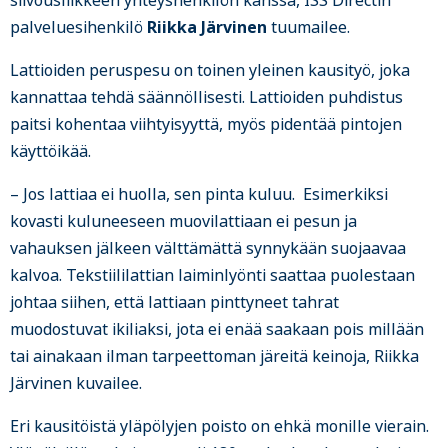
siivousliikkeen yhteyshenkilön kanssa, ISS Directin
palveluesihenkilö
Riikka Järvinen
tuumailee.
Lattioiden peruspesu on toinen yleinen kausityö, joka
kannattaa tehdä säännöllisesti. Lattioiden puhdistus
paitsi kohentaa viihtyisyyttä, myös pidentää pintojen
käyttöikää.
– Jos lattiaa ei huolla, sen pinta kuluu. Esimerkiksi
kovasti kuluneeseen muovilattiaan ei pesun ja
vahauksen jälkeen välttämättä synnykään suojaavaa
kalvoa. Tekstiililattian laiminlyönti saattaa puolestaan
johtaa siihen, että lattiaan pinttyneet tahrat
muodostuvat ikiliaksi, jota ei enää saakaan pois millään
tai ainakaan ilman tarpeettoman järeitä keinoja, Riikka
Järvinen kuvailee.
Eri kausitöistä yläpölyjen poisto on ehkä monille vierain.