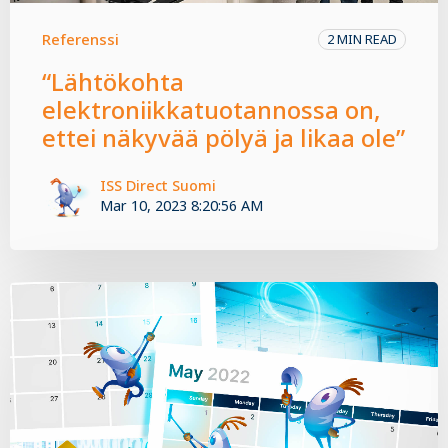
Referenssi
2 MIN READ
“Lähtökohta
elektroniikkatuotannossa on,
ettei näkyvää pölyä ja likaa ole”
ISS Direct Suomi
Mar 10, 2023 8:20:56 AM