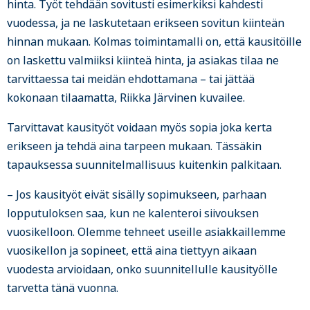
hinta. Työt tehdään sovitusti esimerkiksi kahdesti
vuodessa, ja ne laskutetaan erikseen sovitun kiinteän
hinnan mukaan. Kolmas toimintamalli on, että kausitöille
on laskettu valmiiksi kiinteä hinta, ja asiakas tilaa ne
tarvittaessa tai meidän ehdottamana – tai jättää
kokonaan tilaamatta, Riikka Järvinen kuvailee.
Tarvittavat kausityöt voidaan myös sopia joka kerta
erikseen ja tehdä aina tarpeen mukaan. Tässäkin
tapauksessa suunnitelmallisuus kuitenkin palkitaan.
– Jos kausityöt eivät sisälly sopimukseen, parhaan
lopputuloksen saa, kun ne kalenteroi siivouksen
vuosikelloon. Olemme tehneet useille asiakkaillemme
vuosikellon ja sopineet, että aina tiettyyn aikaan
vuodesta arvioidaan, onko suunnitellulle kausityölle
tarvetta tänä vuonna.