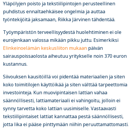
Yläpölyjen poisto ja tekstiilipintojen perusteellinen
puhdistus ennaltaehkäisee ongelmia ja auttaa
työntekijöitä jaksamaan, Riikka Järvinen tähdentää.
Työympäristön terveellisyydestä huolehtiminen ei ole
eurojenkaan valossa mikään pikku juttu. Esimerkiksi
Elinkeinoelämän keskusliiton mukaan
päivän
sairauspoissaolosta aiheutuu yritykselle noin 370 euron
kustannus.
Siivouksen kausitöillä voi pidentää materiaalien ja siten
koko toimitilojen käyttöikää ja siten välttää tarpeettomia
investointeja. Kun muovipintaisen lattian vahaa
säännöllisesti, lattiamateriaali ei vahingoitu, jolloin ei
synny tarvetta koko lattian uusimiselle. Vastaavasti
tekstiilipintaiset lattiat kannattaa pestä säännöllisesti,
jotta lika ei pääse pinttymään niihin peruuttamattomasti.