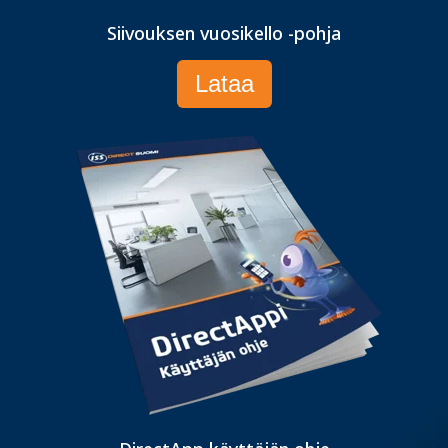
Siivouksen vuosikello -pohja
Lataa