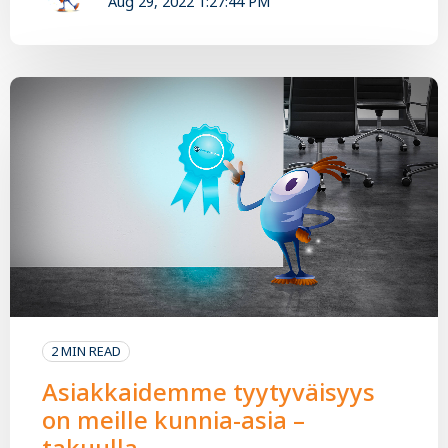
Aug 29, 2022 1:27:44 PM
2 MIN READ
Asiakkaidemme tyytyväisyys
on meille kunnia-asia –
takuulla