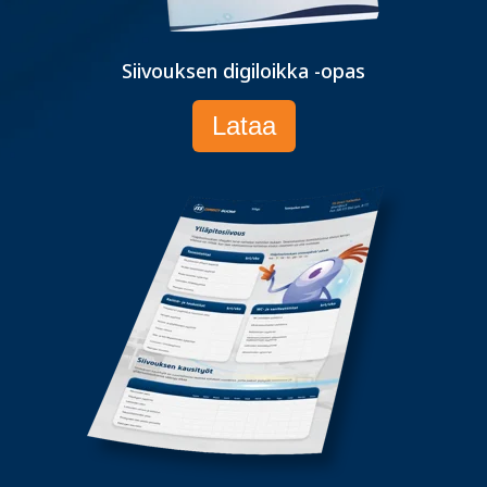
Siivouksen digiloikka -opas
Lataa