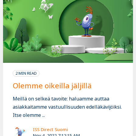
2 MIN READ
Olemme oikeilla jäljillä
Meillä on selkeä tavoite: haluamme auttaa
asiakkaitamme vastuullisuuden edelläkävijöiksi.
Itse olemme ...
ISS Direct Suomi
Nov 4, 2022 7:12:15 AM