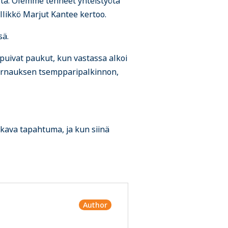
ta. Olemme tehneet yhteistyötä
ällikkö Marjut Kantee kertoo.
sä.
ppuivat paukut, kun vastassa alkoi
 turnauksen tsempparipalkinnon,
ukava tapahtuma, ja kun siinä
Author