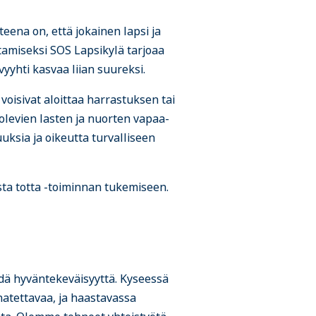
eena on, että jokainen lapsi ja
tamiseksi SOS Lapsikylä tarjoaa
yyhti kasvaa liian suureksi.
voisivat aloittaa harrastuksen tai
olevien lasten ja nuorten vapaa-
uksia ja oikeutta turvalliseen
a totta -toiminnan tukemiseen.
ä hyväntekeväisyyttä. Kyseessä
natettavaa, ja haastavassa