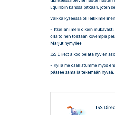
tilanteessa olevien lasten last
Equinixin kanssa pitkään, joten se
Vaikka kyseessä oli leikkimielinen
– Itselläni meni oikein mukavasti
olla toinen toistaan kovempia pe
Marjut hymyilee.
ISS Direct aikoo pelata hyvien as
– Kyllä me osallistumme myös ensi
pääsee samalla tekemään hyvää,
ISS Dire