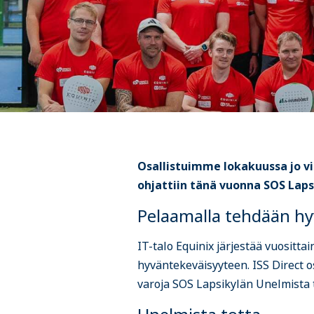
Osallistuimme lokakuussa jo vi
ohjattiin tänä vuonna SOS Laps
Pelaamalla tehdään h
IT-talo Equinix järjestää vuositt
hyväntekeväisyyteen. ISS Direct os
varoja SOS Lapsikylän Unelmista 