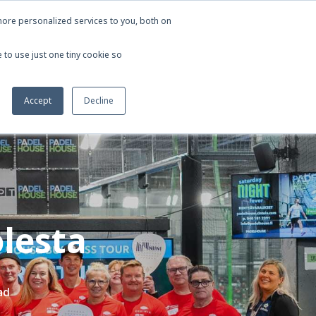
ore personalized services to you, both on
 ja vinkit
Ota yhteyttä
In English
 to use just one tiny cookie so
Accept
Decline
lesta
ad