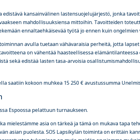
 edistävä kansainvälinen lastensuojelujärjestö, jonka tavoitt
vaakseen mahdollisuuksiensa mittoihin. Tavoitteiden toteut
 tekemään ennaltaehkäisevää työtä jo ennen kuin ongelmien v
toiminnan avulla tuetaan vähävaraisia perheitä, jotta lapset 
tavoitteena on vähentää haasteellisessa elämäntilanteessa 
istä sekä edistää lasten tasa-arvoisia osallistumismahdollisu
lla saatiin kokoon muhkea 15 250 € avustussumma Unelmist
n
kuussa Espoossa pelattuun turnaukseen.
a mielestämme asia on tärkeä ja tämä on mukava tapa tehd
yvän asian puolesta. SOS Lapsikylän toiminta on erittäin kan