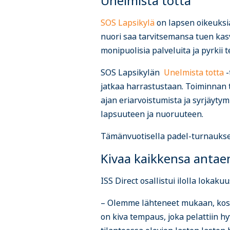
Unelmista totta
SOS Lapsikylä
on lapsen oikeuksia
nuori saa tarvitsemansa tuen kas
monipuolisia palveluita ja pyrkii
SOS Lapsikylän
Unelmista totta
-
jatkaa harrastustaan. Toiminnan 
ajan eriarvoistumista ja syrjäytym
lapsuuteen ja nuoruuteen.
Tämänvuotisella padel-turnaukse
Kivaa kaikkensa antae
ISS Direct osallistui ilolla loka
– Olemme lähteneet mukaan, kosk
on kiva tempaus, joka pelattiin h