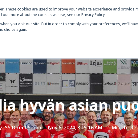
er. These cookies are used to improve your website experience and provide m
d out more about the cookies we use, see our Privacy Policy.
Tutustu meihin
Palvelumme
Blogit
when you visit our site. But in order to comply with your preferences, we'll have
is choice again.
lia hyvän asian puo
y
ISS Direct Suomi
Nov 6, 2024, 8:15:16 AM
1 Minute Re