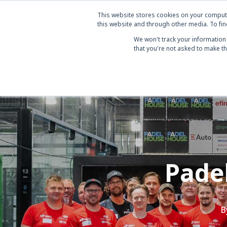
This website stores cookies on your comput
this website and through other media. To fin
We won't track your information 
that you're not asked to make th
Pade
B