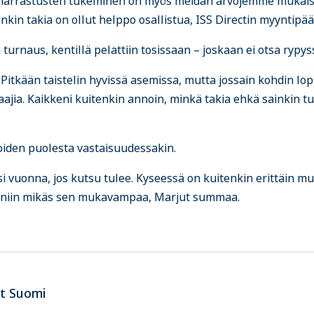
en harrastusten tukeminen on myös meidän arvojemme mukais
nkin takia on ollut helppo osallistua, ISS Directin myyntipä
 turnaus, kentillä pelattiin tosissaan – joskaan ei otsa rypys
. Pitkään taistelin hyvissä asemissa, mutta jossain kohdin lo
laajia. Kaikkeni kuitenkin annoin, minkä takia ehkä sainkin
ioiden puolesta vastaisuudessakin.
 vuonna, jos kutsu tulee. Kyseessä on kuitenkin erittäin m
 niin mikäs sen mukavampaa, Marjut summaa.
ct Suomi