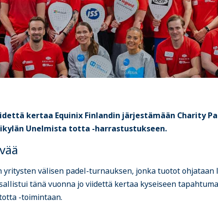
idettä kertaa Equinix Finlandin järjestämään Charity Pa
ikylän Unelmista totta -harrastustukseen.
yvää
ain yritysten välisen padel-turnauksen, jonka tuotot ohjataa
allistui tänä vuonna jo viidettä kertaa kyseiseen tapahtumaa
totta -toimintaan.